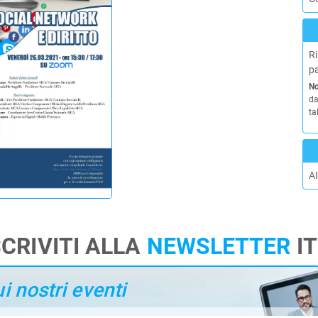
Ri
pa
No
da
ta
AI
SCRIVITI ALLA
NEWSLETTER
I
 nostri eventi