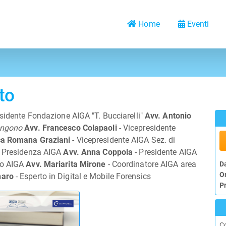
Home
Eventi
to
esidente Fondazione AIGA "T. Bucciarelli"
Avv. Antonio
engono
Avv. Francesco Colapaoli
- Vicepresidente
ca Romana Graziani
- Vicepresidente AIGA Sez. di
la Presidenza AIGA
Avv. Anna Coppola
- Presidente AIGA
vo AIGA
Avv. Mariarita Mirone
- Coordinatore AIGA area
D
O
naro
- Esperto in Digital e Mobile Forensics
P
C