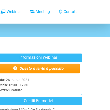
Webinar
Meeting
Contatti
Informazioni Webinar
Questo evento è passato
ata
: 26 marzo 2021
rario
: 15:30 - 17:30
rezzo
: Gratuito
Crediti Formativi
ommissione FAD - AIGA Nazionale: 2