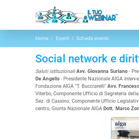
Home
Eventi
Scheda evento
Social network e dirit
Saluti istituzionali
Avv. Giovanna Suriano
- Pr
De Angelis
- Presidente Nazionale AIGA
Interv
Fondazione AIGA "T. Bucciarelli"
Avv. Frances
Viterbo, Componente Ufficio di Segreteria del
Sez. di Cassino, Componente Ufficio Legislati
centro, Giunta Nazionale AIGA
Dott. Marco Zo