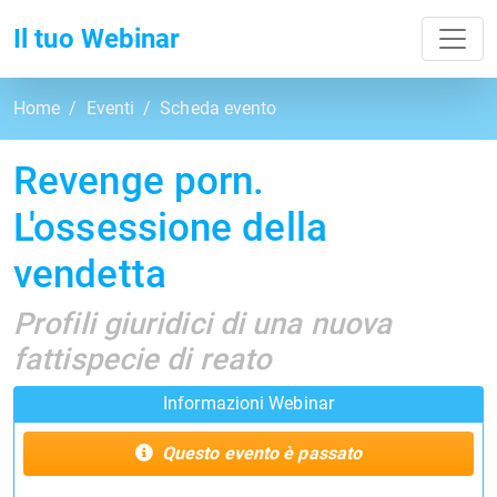
Toggl
Il tuo Webinar
Home
Eventi
Scheda evento
Revenge porn.
L'ossessione della
vendetta
Profili giuridici di una nuova
fattispecie di reato
Informazioni Webinar
Questo evento è passato