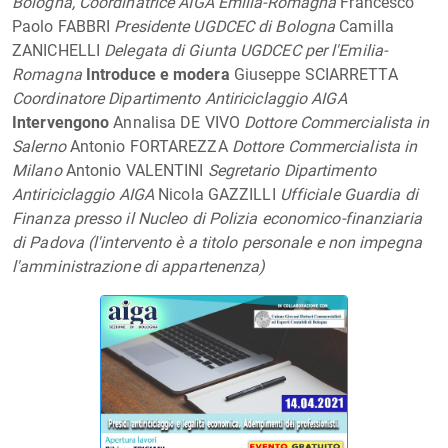
Bologna, Coordinatrice AIGA Emilia-Romagna
Francesco
Paolo FABBRI
Presidente UGDCEC di Bologna
Camilla
ZANICHELLI
Delegata di Giunta UGDCEC per l'Emilia-
Romagna
Introduce e modera
Giuseppe SCIARRETTA
Coordinatore Dipartimento Antiriciclaggio AIGA
Intervengono
Annalisa DE VIVO
Dottore Commercialista in
Salerno
Antonio FORTAREZZA
Dottore Commercialista in
Milano
Antonio VALENTINI
Segretario Dipartimento
Antiriciclaggio AIGA
Nicola GAZZILLI
Ufficiale Guardia di
Finanza presso il Nucleo di Polizia economico-finanziaria
di Padova (l'intervento è a titolo personale e non impegna
l'amministrazione di appartenenza)