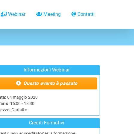
Webinar
Meeting
Contatti
Informazioni Webinar
Questo evento è passato
ata
: 04 maggio 2020
rario
: 16:00 - 18:30
rezzo
: Gratuito
Crediti Formativi
vento
non accreditato
per la formazione