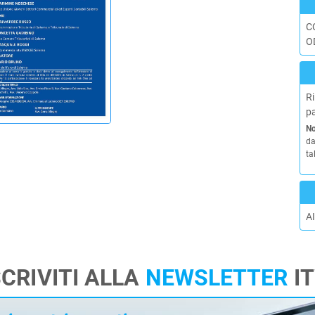
C
O
Ri
p
No
da
ta
AI
SCRIVITI ALLA
NEWSLETTER
I