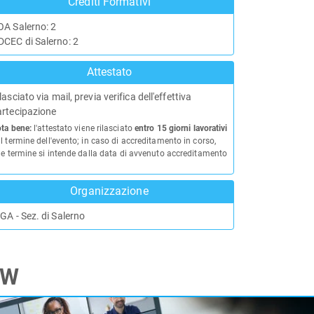
Crediti Formativi
OA Salerno: 2
DCEC di Salerno: 2
Attestato
lasciato via mail, previa verifica dell'effettiva
artecipazione
ta bene:
l'attestato viene rilasciato
entro 15 giorni lavorativi
l termine dell'evento; in caso di accreditamento in corso,
le termine si intende dalla data di avvenuto accreditamento
Organizzazione
GA - Sez. di Salerno
TW