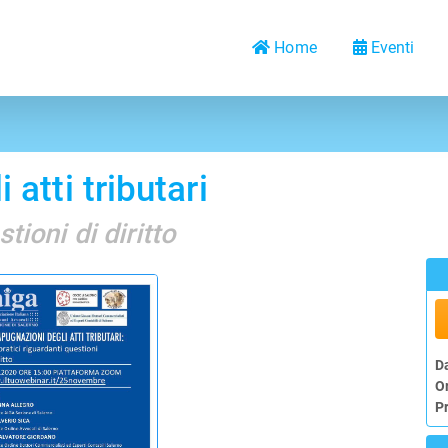
Home
Eventi
atti tributari
tioni di diritto
D
O
P