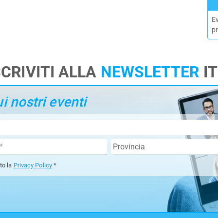
E
p
SCRIVITI ALLA
NEWSLETTER
I
 nostri eventi
tto la
Privacy Policy
*