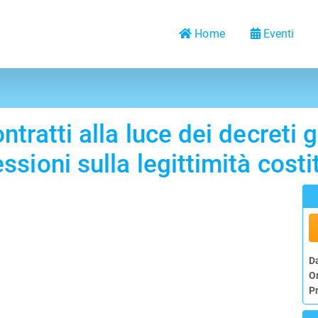
Home
Eventi
ntratti alla luce dei decreti
ssioni sulla legittimità cost
D
O
P