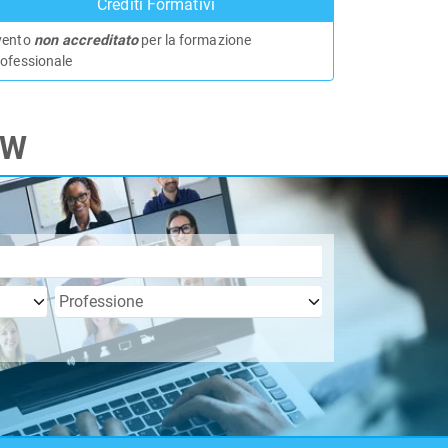
Crediti Formativi
vento
non accreditato
per la formazione
rofessionale
TW