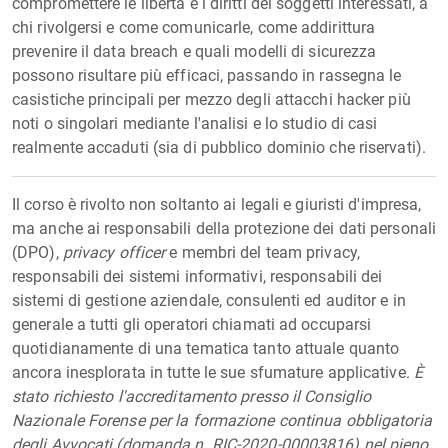
compromettere le libertà e i diritti dei soggetti interessati, a
chi rivolgersi e come comunicarle, come addirittura
prevenire il data breach e quali modelli di sicurezza
possono risultare più efficaci, passando in rassegna le
casistiche principali per mezzo degli attacchi hacker più
noti o singolari mediante l'analisi e lo studio di casi
realmente accaduti (sia di pubblico dominio che riservati).
Il corso è rivolto non soltanto ai legali e giuristi d'impresa,
ma anche ai responsabili della protezione dei dati personali
(DPO),
privacy officer
e membri del team privacy,
responsabili dei sistemi informativi, responsabili dei
sistemi di gestione aziendale, consulenti ed auditor e in
generale a tutti gli operatori chiamati ad occuparsi
quotidianamente di una tematica tanto attuale quanto
ancora inesplorata in tutte le sue sfumature applicative.
È
stato richiesto l'accreditamento presso il Consiglio
Nazionale Forense per la formazione continua obbligatoria
degli Avvocati (domanda n. RIC-2020-00003816) nel pieno