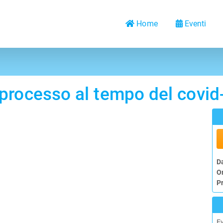
Home
Eventi
 processo al tempo del covid
D
O
P
E