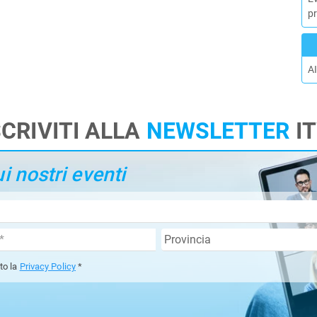
p
A
SCRIVITI ALLA
NEWSLETTER
I
 nostri eventi
tto la
Privacy Policy
*