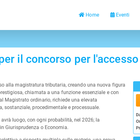
Home
Eventi
er il concorso per l'accesso
so alla magistratura tributaria, creando una nuova figura
prestigiosa, chiamata a una funzione essenziale e con
l Magistrato ordinario, richiede una elevata
ia, sostanziale, procedimentale e processuale.
D
avrà luogo, con ogni probabilità, nel 2026; l
a
O
i in Giurisprudenza o Economia.
P
eselettiva a risposta multipla sulle materie, una prova