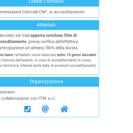
Crediti Formativi
ommissione Centrale CNF:
in accreditamento
Attestato
lasciato via mail
appena concluso l'iter di
ccreditamento
, previa verifica dell'effettiva
rtecipazione ad almeno l'80% della durata
ta bene:
l'attestato viene rilasciato
entro 15 giorni lavorativi
l termine dell'evento; in caso di accreditamento in corso,
le termine si intende dalla data di avvenuto accreditamento
Organizzazione
uranews
 collaborazione con ITW s.r.l.