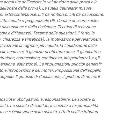
e acquisite dall’estero; la valutazione della prova e la
ell’onere della prova). La tutela cautelare: misure
ni extracontenziose. Liti da rimborso. Liti da riscossione.
ostituzionale o pregiudiziale UE. L’ordine di esame delle
la discussione e della decisione. Tecnica di redazione
e e differenze): l’esame delle questioni, il fatto, la
 chiarezza e sinteticità), la motivazione per relationem,
tivazione la ragione più liquida, la liquidazione delle
elle sentenze, il giudizio di ottemperanza, il giudicato e
 (riunione, connessione, continenza, litispendenza); e gli
ensione, estinzione). Le impugnazioni principi generali:
 e riproposizione dei motivi. Proposizione dell’appello
ppello. Il giudizio di Cassazione, il giudizio di rinvio; Il
nosciute: obbligazioni e responsabilità. Le società di
ità. Le società di capitali, le società a responsabilità
ese e l’estinzione della società, effetti civili e tributari.