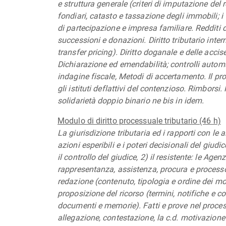
e struttura generale (criteri di imputazione del
fondiari, catasto e tassazione degli immobili; i t
di partecipazione e impresa familiare. Redditi d
successioni e donazioni. Diritto tributario inte
transfer pricing). Diritto doganale e delle accis
Dichiarazione ed emendabilità; controlli automati
indagine fiscale, Metodi di accertamento. Il prov
gli istituti deflattivi del contenzioso. Rimborsi
solidarietà doppio binario ne bis in idem.
Modulo di diritto processuale tributario (46 h)
La giurisdizione tributaria ed i rapporti con le al
azioni esperibili e i poteri decisionali del giudic
il controllo del giudice, 2) il resistente: le Agenz
rappresentanza, assistenza, procura e processo co
redazione (contenuto, tipologia e ordine dei moti
proposizione del ricorso (termini, notifiche e co
documenti e memorie). Fatti e prove nel processo 
allegazione, contestazione, la c.d. motivazione 