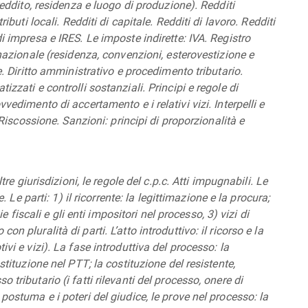
 reddito, residenza e luogo di produzione). Redditi
ributi locali. Redditi di capitale. Redditi di lavoro. Redditi
i impresa e IRES. Le imposte indirette: IVA. Registro
rnazionale (residenza, convenzioni, esterovestizione e
e. Diritto amministrativo e procedimento tributario.
zzati e controlli sostanziali. Principi e regole di
vedimento di accertamento e i relativi vizi. Interpelli e
. Riscossione. Sanzioni: principi di proporzionalità e
tre giurisdizioni, le regole del c.p.c. Atti impugnabili. Le
e. Le parti: 1) il ricorrente: la legittimazione e la procura;
ie fiscali e gli enti impositori nel processo, 3) vizi di
n pluralità di parti. L’atto introduttivo: il ricorso e la
vi e vizi). La fase introduttiva del processo: la
stituzione nel PTT; la costituzione del resistente,
tributario (i fatti rilevanti del processo, onere di
postuma e i poteri del giudice, le prove nel processo: la