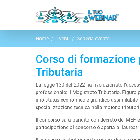
Home
Eventi
Scheda evento
Corso di formazione p
Tributaria
La legge 130 del 2022 ha rivoluzionato l’acces
professionale: il Magistrato Tributario.
Figura 
uno status economico e giuridico assimilabile a
specializzazione tecnica nella materia tributar
Il concorso sarà bandito con decreto del MEF e 
partecipazione al concorso è aperta ai laureat
Il concorso si struttura in tre prove: dopo la pr