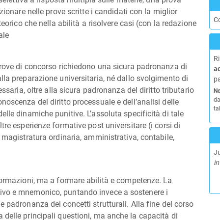
zionare nelle prove scritte i candidati con la miglior
C
teorico che nella abilità a risolvere casi (con la redazione
ale
Ri
 prove di concorso richiedono una sicura padronanza di
a
lla preparazione universitaria, né dallo svolgimento di
pa
essaria, oltre alla sicura padronanza del diritto tributario
No
da
noscenza del diritto processuale e dell’analisi delle
ta
lle dinamiche punitive. L’assoluta specificità di tale
tre esperienze formative post universitare (i corsi di
, magistratura ordinaria, amministrativa, contabile,
J
in
nformazioni, ma a formare abilità e competenze. La
sivo e mnemonico, puntando invece a sostenere i
e padronanza dei concetti strutturali.
Alla fine del corso
delle principali questioni, ma anche la capacità di