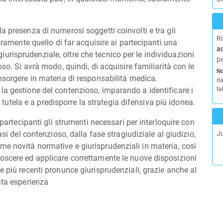
a presenza di numerosi soggetti coinvolti e tra gli
Ri
curamente quello di far acquisire ai partecipanti una
a
risprudenziale, oltre che tecnico per le individuazioni
pa
oso. Si avrà modo, quindi, di acquisire familiarità con le
No
nsorgere in materia di responsabilità medica.
da
la gestione del contenzioso, imparando a identificare i
ta
di tutela e a predisporre la strategia difensiva più idonea.
 partecipanti gli strumenti necessari per interloquire con
asi del contenzioso, dalla fase stragiudiziale al giudizio,
J
e novità normative e giurisprudenziali in materia, così
oscere ed applicare correttamente le nuove disposizioni
e più recenti pronunce giurisprudenziali, grazie anche al
vata esperienza