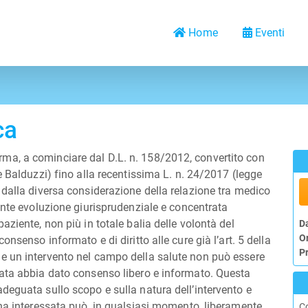
Home
Eventi
ca
riforma, a cominciare dal D.L. n. 158/2012, convertito con
e Balduzzi) fino alla recentissima L. n. 24/2017 (legge
 dalla diversa considerazione della relazione tra medico
ente evoluzione giurisprudenziale e concentrata
ziente, non più in totale balia delle volontà del
D
O
nsenso informato e di diritto alle cure già l’art. 5 della
P
e un intervento nel campo della salute non può essere
sata abbia dato consenso libero e informato. Questa
deguata sullo scopo e sulla natura dell’intervento e
ona interessata può, in qualsiasi momento, liberamente
C