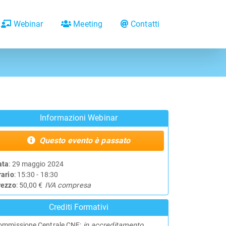
Webinar
Meeting
Contatti
Informazioni Webinar
Questo evento è passato
ata
: 29 maggio 2024
rario
: 15:30 - 18:30
rezzo
: 50,00 €
IVA compresa
Crediti Formativi
ommissione Centrale CNF:
in accreditamento