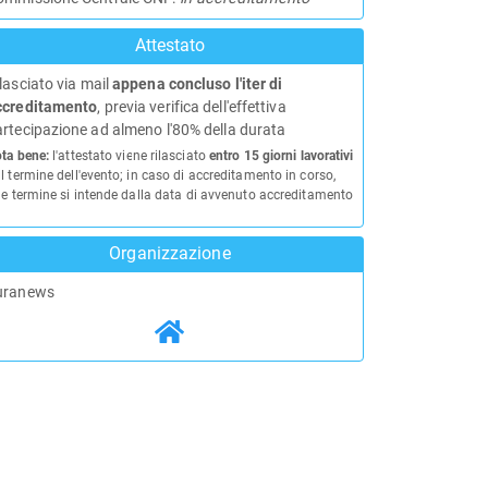
Attestato
lasciato via mail
appena concluso l'iter di
ccreditamento
, previa verifica dell'effettiva
rtecipazione ad almeno l'80% della durata
ta bene:
l'attestato viene rilasciato
entro 15 giorni lavorativi
l termine dell'evento; in caso di accreditamento in corso,
le termine si intende dalla data di avvenuto accreditamento
Organizzazione
uranews