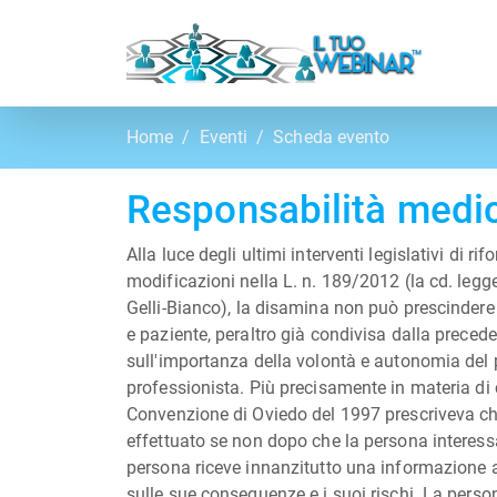
Home
Eventi
Scheda evento
Responsabilità medi
Alla luce degli ultimi interventi legislativi di 
modificazioni nella L. n. 189/2012 (la cd. legg
Gelli-Bianco), la disamina non può prescindere
e paziente, peraltro già condivisa dalla preced
sull'importanza della volontà e autonomia del pa
professionista. Più precisamente in materia di co
Convenzione di Oviedo del 1997 prescriveva ch
effettuato se non dopo che la persona interes
persona riceve innanzitutto una informazione a
sulle sue conseguenze e i suoi rischi. La pers