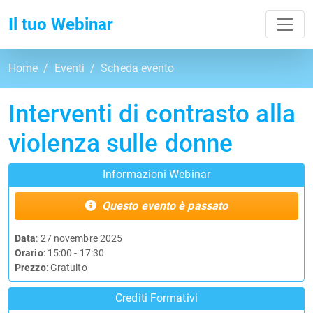
Toggl
Il tuo Webinar
Home
Eventi
Scheda evento
Interventi di contrasto alla
violenza sulle donne
Informazioni Webinar
Questo evento è passato
Data
: 27 novembre 2025
Orario
: 15:00 - 17:30
Prezzo
: Gratuito
Crediti Formativi