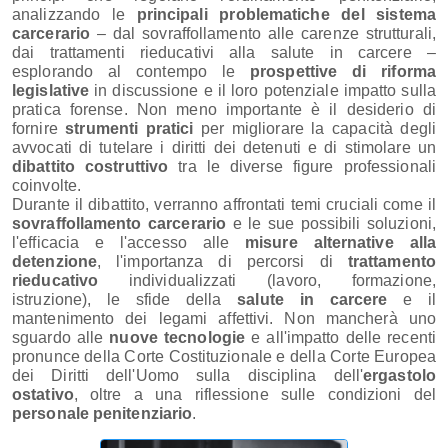
analizzando le
principali problematiche del sistema
carcerario
– dal sovraffollamento alle carenze strutturali,
dai trattamenti rieducativi alla salute in carcere –
esplorando al contempo le
prospettive di riforma
legislative
in discussione e il loro potenziale impatto sulla
pratica forense. Non meno importante è il desiderio di
fornire
strumenti pratici
per migliorare la capacità degli
avvocati di tutelare i diritti dei detenuti e di stimolare un
dibattito costruttivo
tra le diverse figure professionali
coinvolte.
Durante il dibattito, verranno affrontati temi cruciali come il
sovraffollamento carcerario
e le sue possibili soluzioni,
l'efficacia e l'accesso alle
misure alternative alla
detenzione
, l'importanza di percorsi di
trattamento
rieducativo
individualizzati (lavoro, formazione,
istruzione), le sfide della
salute in carcere
e il
mantenimento dei legami affettivi. Non mancherà uno
sguardo alle
nuove tecnologie
e all'impatto delle recenti
pronunce della Corte Costituzionale e della Corte Europea
dei Diritti dell'Uomo sulla disciplina dell'
ergastolo
ostativo
, oltre a una riflessione sulle condizioni del
personale penitenziario
.